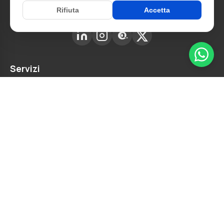
Web design e sviluppo su misura
Rifiuta
Accetta
Servizi
Web Design
Sviluppo App
Sviluppo Su Misura
Consulenza
Accessibilità Web
Azienda