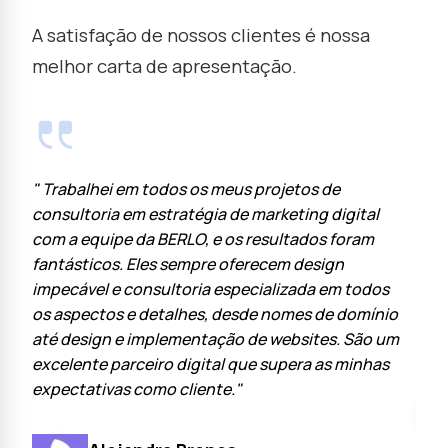
A satisfação de nossos clientes é nossa
melhor carta de apresentação.
ia
" Trabalhei em todos os meus projetos de
" Na
consultoria em estratégia de marketing digital
com 
com a equipe da BERLO, e os resultados foram
tecn
fantásticos. Eles sempre oferecem design
nece
-
impecável e consultoria especializada em todos
nas 
sde
os aspectos e detalhes, desde nomes de domínio
É fa
a
até design e implementação de websites. São um
estr
excelente parceiro digital que supera as minhas
expectativas como cliente."
 a